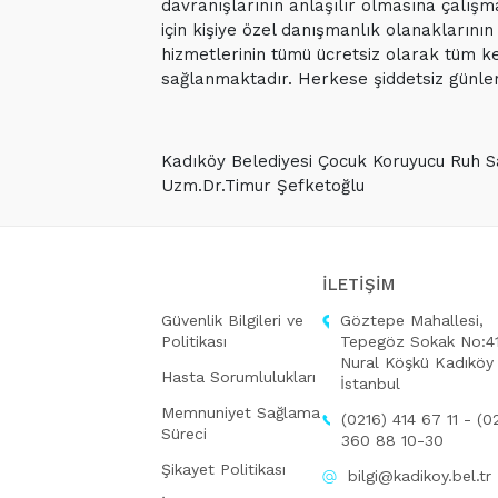
davranışlarının anlaşılır olmasına çalışma
için kişiye özel danışmanlık olanaklarını
hizmetlerinin tümü ücretsiz olarak tüm k
sağlanmaktadır. Herkese şiddetsiz günler 
Kadıköy Belediyesi Çocuk Koruyucu Ruh S
Uzm.Dr.Timur Şefketoğlu
İLETİŞİM
Güvenlik Bilgileri ve
Göztepe Mahallesi,
Politikası
Tepegöz Sokak No:41
Nural Köşkü Kadıköy
Hasta Sorumlulukları
İstanbul
Memnuniyet Sağlama
(0216) 414 67 11 - (0
Süreci
360 88 10-30
Şikayet Politikası
bilgi@kadikoy.bel.tr