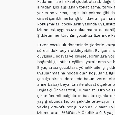
kullanımı ise fiziksel şiddet olarak değe
sıradan gibi algılanan tokat atma, terlik
yerlerine vurma, saç kulak çekme gibi dav
cinsel içerikli herhangi bir davranışa maru
konuşmalar, çocukların yanında uygunsuz i
izlenmesi, uygunsuz dokunmalar da dahil) 
Şiddetin her türünün çocuklar üzerinde kal
Erken çocukluk döneminde şiddetle karş
sürecindeki beyni etkileyebilir. Ev içerisi
duygusal, sosyal ve bilişsel sorunlara yo
bağımlılığı, intihar eğilimi, yaralanma ve 
8 yaş arası çocuklara yönelik aile içi şidd
uygulanmasına neden olan koşullarla ilgi
çocuğa birincil derecede bakım veren ebe
anne baba) beyanları ile ulusal ölçekte 
Boğaziçi Üniversitesi, Hümanist Büro ve 
çıkan önemli bulguların bazıları şunlardır;
yaş grubunda hiç bir şekilde televizyon i
yaklaşık %24’ü her gün en az iki saat TV 
izleme oranı %66’dır. * Özellikle 0-8 yaş