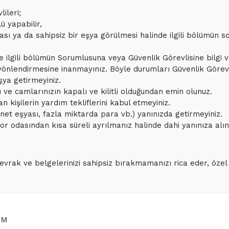
ileri;
ü yapabilir,
ı ya da sahipsiz bir eşya görülmesi halinde ilgili bölümün so
ilgili bölümün Sorumlusuna veya Güvenlik Görevlisine bilgi ve
izi yönlendirmesine inanmayınız. Böyle durumları Güvenlik Görevli
şya getirmeyiniz.
 ve camlarınızın kapalı ve kilitli olduğundan emin olunuz.
n kişilerin yardım tekliflerini kabul etmeyiniz.
iynet eşyası, fazla miktarda para vb.) yanınızda getirmeyiniz.
r odasından kısa süreli ayrılmanız halinde dahi yanınıza alını
 evrak ve belgelerinizi sahipsiz bırakmamanızı rica eder, öze
İM