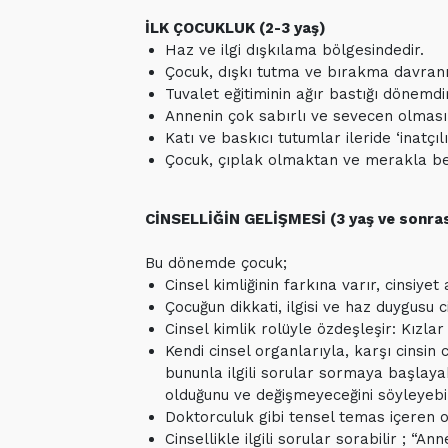
İLK ÇOCUKLUK (2-3 yaş)
Haz ve ilgi dışkılama bölgesindedir.
Çocuk, dışkı tutma ve bırakma davranış
Tuvalet eğitiminin ağır bastığı dönemdir
Annenin çok sabırlı ve sevecen olması
Katı ve baskıcı tutumlar ileride ‘inatçıl
Çocuk, çıplak olmaktan ve merakla b
CİNSELLİĞİN GELİŞMESİ (3 yaş ve sonras
Bu dönemde çocuk;
Cinsel kimliğinin farkına varır, cinsiye
Çocuğun dikkati, ilgisi ve haz duygusu c
Cinsel kimlik rolüyle özdeşleşir: Kızlar
Kendi cinsel organlarıyla, karşı cinsin 
bununla ilgili sorular sormaya başlayabi
olduğunu ve değişmeyeceğini söyleyebili
Doktorculuk gibi tensel temas içeren 
Cinsellikle ilgili sorular sorabilir ;