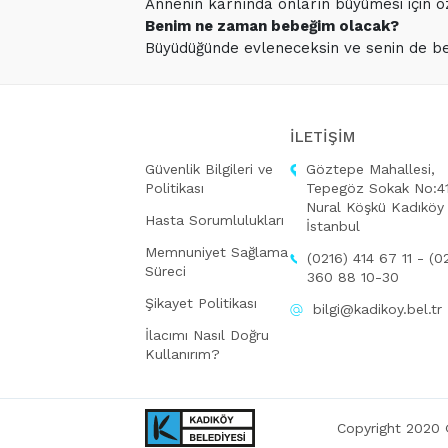
Annenin karnında onların büyümesi için öz
Benim ne zaman bebeğim olacak?
Büyüdüğünde evleneceksin ve senin de be
İLETİŞİM
Güvenlik Bilgileri ve
Göztepe Mahallesi,
Politikası
Tepegöz Sokak No:41
Nural Köşkü Kadıköy
Hasta Sorumlulukları
İstanbul
Memnuniyet Sağlama
(0216) 414 67 11 - (0
Süreci
360 88 10-30
Şikayet Politikası
bilgi@kadikoy.bel.tr
İlacımı Nasıl Doğru
Kullanırım?
Copyright 2020