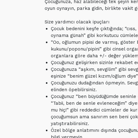
Çocuğunuza, haz alabileceği tek şeyin ke
oyun oynayın, parka gidin, birlikte vakit ge
Size yardımcı olacak ipuçları
Çocuk bedenini keşfe çıktığında; “cıss,
oynama günah” gibi korkutucu cümlel
“Oo, oğlumun pipisi de varmış, göster 
kukunu/poponu/pipini” gibi cinsel orga
organlara göre daha +/- değer yükleme
Çocuğunuz gelişirken sizinle rekabet ed
Çocuğunuza “aşkım, sevgilim” gibi sev
eşinize “benim güzel kızım/oğlum diye
Çocuğunuzu dudağından öpmeyin. Sevgin
elinden öpebilirsiniz.
Çocuğunuz “ben büyüdüğümde seninle ev
“Tabii, ben de senle evleneceğim” diye
mu hiç!” gibi reddedici cümleler de k
çocuğumsun ama sanırım sen beni çok s
yatıştırabilirsiniz.
Özel bölge anlatımını dışında çocuğunuz 
bilgi vermeyin.