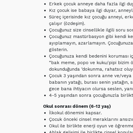
Erkek çocuk anneye daha fazla ilgi duya
Kız çocuk ise babaya ilgi duyar, anneyl
Süreç içerisinde kız çocuğu anneyi, 
çalışır (özdeşim).
Çocuğunuz size cinsellikle ilgili soru 
Çocuğunuz mastürbasyon gibi kendi ken
ayıplamayın, azarlamayın. Çocuğunuza 
gösterin.
Çocuğunuza kendi bedenini koruması için
“bak meme, popo ve kuku/pipi bizim öze
dokunduğunda ‘dokunma, rahatsız olu
Çocuk 3 yaşından sonra anne ve/veya 
babanın yatağı, burası senin yatağın
gece bana ihtiyacın olursa seslen, yanın
4-5 yaşından sonra çocuğunuzla birli
Okul sonrası dönem (6-12 yaş)
İlkokul dönemini kapsar.
Çocuk önceki cinsel meraklarını ansızın 
Okul ile birlikte enerji oyun ve öğrenme
Ahlak gelişimi ile birlikte cinsel konul